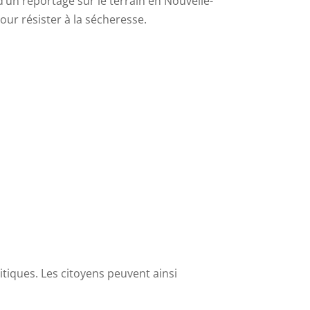
s d’un reportage sur le terrain en Nouvelle-
pour résister à la sécheresse.
litiques. Les citoyens peuvent ainsi