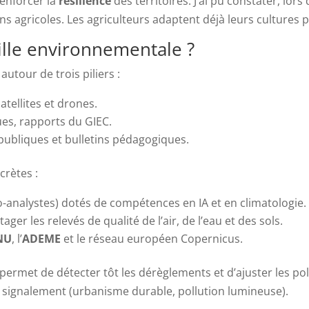
enforcer la
résilience
des territoires. J’ai pu constater, lor
ons agricoles. Les agriculteurs adaptent déjà leurs cultures 
lle environnementale ?
autour de trois piliers :
atellites et drones.
ues, rapports du GIEC.
publiques et bulletins pédagogiques.
crètes :
-analystes) dotés de compétences en IA et en climatologie.
er les relevés de qualité de l’air, de l’eau et des sols.
NU
, l’
ADEME
et le réseau européen Copernicus.
l permet de détecter tôt les dérèglements et d’ajuster les po
e signalement (urbanisme durable, pollution lumineuse).