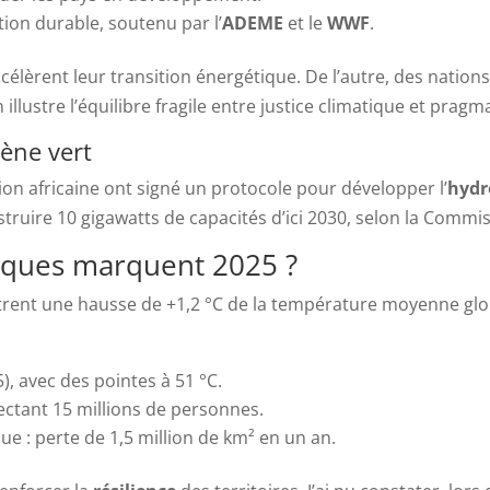
tion durable, soutenu par l’
ADEME
et le
WWF
.
accélèrent leur transition énergétique. De l’autre, des nati
llustre l’équilibre fragile entre justice climatique et pragm
gène vert
on africaine ont signé un protocole pour développer l’
hydr
nstruire 10 gigawatts de capacités d’ici 2030, selon la Comm
iques marquent 2025 ?
rent une hausse de +1,2 °C de la température moyenne gl
5), avec des pointes à 51 °C.
ectant 15 millions de personnes.
ue : perte de 1,5 million de km² en un an.